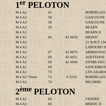
er
1
PELOTON
M 4 A2
65
BORDELAIS
M 4 A3
58
GASCOGNE 
M 4 A3
58
GASCOGNE I
M 4 A2
59
BEARN
M 4 A3
BEARN II
M 4 A2
66
42 0658
MEDOC
M 4 A3
25 AOUT 19
M 4 A3
LABOURD I
M 4 A2
67
42 0670
ARMAGNA
M 4 A2
68
42 0651
AQUITAINE
M 4 A2
69
42 0660
ENTRE-DEU
M 4 A2
69
SANCERROI
M 4 A3
70
LTN ZAGRO
M 4 A3 76mm
72
9 5219
BORDELAIS 
M 4 A2
74
BIGORRE
ème
2
PELOTON
M 4 A2
60
VENDEE
M 4 A3
66
MEDOC II