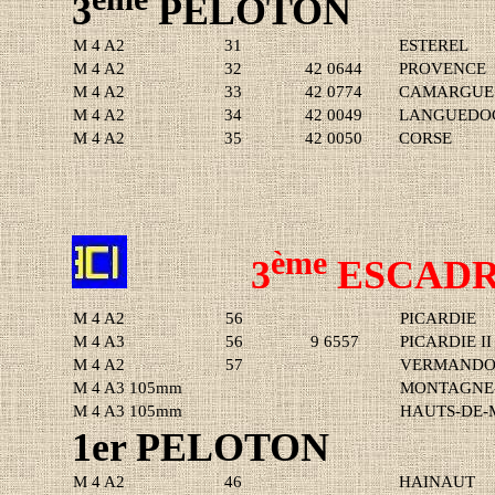
3
PELOTON
M 4 A2
31
ESTEREL
M 4 A2
32
42 0644
PROVENCE
M 4 A2
33
42 0774
CAMARGUE
M 4 A2
34
42 0049
LANGUEDO
M 4 A2
35
42 0050
CORSE
ème
3
ESCADR
M 4 A2
56
PICARDIE
M 4 A3
56
9 6557
PICARDIE II
M 4 A2
57
VERMANDO
M 4 A3 105mm
MONTAGNE-
M 4 A3 105mm
HAUTS-DE-
1er PELOTON
M 4 A2
46
HAINAUT