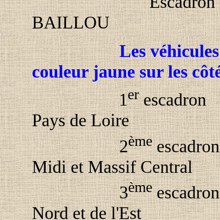
Escadron 
BAILLOU
Les véhicules
couleur jaune sur les côté
er
1
escadron
Pays de Loire
ème
2
escadron
Midi et Massif Central
ème
3
escadron
Nord et de l'Est