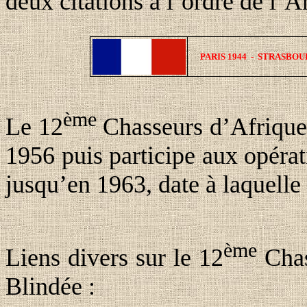
deux citations à l’ordre de l’
PARIS 1944
-
STRASBOUR
ème
Le 12
Chasseurs d’Afrique 
1956 puis participe aux opérat
jusqu’en 1963, date à laquelle 
ème
Liens divers sur le 12
Chas
Blindée :