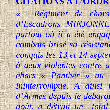
CITATIONS À L’ORDR
« Régiment de chars 
d’Escadrons MINJONNET,
partout où il a été enga
combats brisé sa résista
conquis les 13 et 14 sept
à deux violentes contre a
chars « Panther » au c
ininterrompue. A ainsi 
d’Armes depuis le débarqu
août, a détruit un
tota