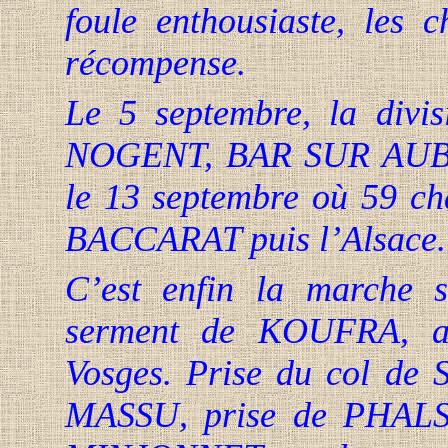
foule enthousiaste, les c
récompense.
Le 5 septembre, la divis
NOGENT, BAR SUR AUB
le 13 septembre où 59 cha
BACCARAT puis l’Alsace.
C’est enfin la marche
serment de KOUFRA, ap
Vosges. Prise du col de
MASSU, prise de PHALS