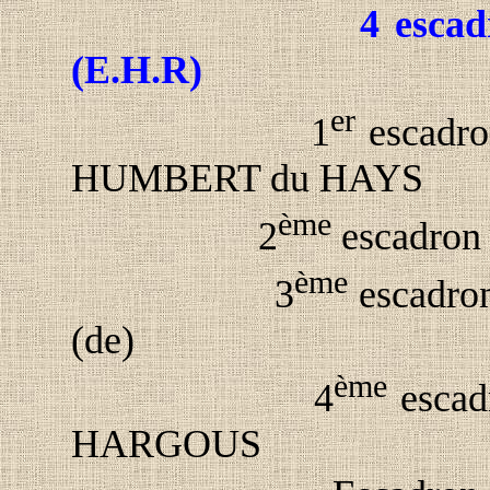
4 escad
(E.H.R)
er
1
escadro
HUMBERT du HAYS
ème
2
escadron
ème
3
escadro
(de)
ème
4
escad
HARGOUS