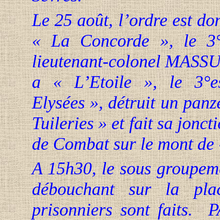
Le 25 août, l’ordre est do
« La Concorde », le 3°
lieutenant-colonel MASSU.
a « L’Etoile », le 3°
Elysées », détruit un panz
Tuileries » et fait sa jon
de Combat sur le mont de
A 15h30, le sous groupe
débouchant sur
la pla
prisonniers sont faits.
P