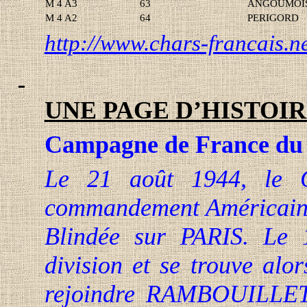
M 4 A3
63
ANGOUMOI
M 4 A2
64
PERIGORD
http://www.chars-francais.n
UNE PAGE D’HISTOIR
Campagne de France du 
Le 21 août 1944, le G
commandement Américain, 
Blindée sur PARIS. Le 
division et se trouve al
rejoindre RAMBOUILLET 