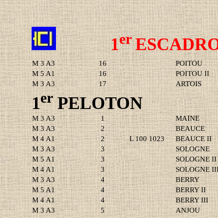
er
1
ESCADRO
M 3 A3
16
POITOU
M 5 A1
16
POITOU II
M 3 A3
17
ARTOIS
er
1
PELOTON
M 3 A3
1
MAINE
M 3 A3
2
BEAUCE
M 4 A1
2
L 100 1023
BEAUCE II
M 3 A3
3
SOLOGNE
M 5 A1
3
SOLOGNE II
M 4 A1
3
SOLOGNE II
M 3 A3
4
BERRY
M 5 A1
4
BERRY II
M 4 A1
4
BERRY III
M 3 A3
5
ANJOU