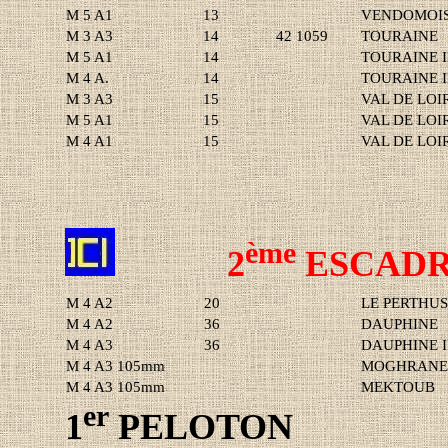
M 5 A1
13
VENDOMOIS 
M 3 A3
14
42 1059
TOURAINE
M 5 A1
14
TOURAINE I
M
4 A
.
14
TOURAINE I
M 3 A3
15
VAL DE LOI
M 5 A1
15
VAL DE LOIR
M 4 A1
15
VAL DE LOIR
ème
2
ESCADR
M 4 A2
20
LE PERTHU
M 4 A2
36
DAUPHINE
M 4 A3
36
DAUPHINE I
M 4 A3 105mm
MOGHRAN
M 4 A3 105mm
MEKTOUB
er
1
PELOTON