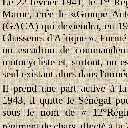
Le 22 février 1941, le 1
Rég
Maroc, crée le
«
Groupe Aut
(GACA) qui deviendra, en 19
Chasseurs d'Afrique ». Formé
un escadron de commandemen
motocycliste et, surtout, un 
seul existant alors dans l'armé
Il prend une part active à l
1943, il quitte le Sénégal p
sous le nom de « 12°Régim
régiment de chars affecté à la 