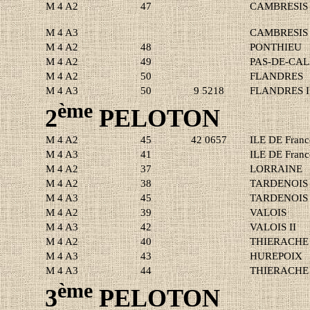
M 4 A2
47
CAMBRESIS
M 4 A3
CAMBRESIS 
M 4 A2
48
PONTHIEU
M 4 A2
49
PAS-DE-CAL
M 4 A2
50
FLANDRES
M 4 A3
50
9 5218
FLANDRES I
ème
2
PELOTON
M 4 A2
45
42 0657
ILE DE Franc
M 4 A3
41
ILE DE Franc
M 4 A2
37
LORRAINE
M 4 A2
38
TARDENOIS
M 4 A3
45
TARDENOIS 
M 4 A2
39
VALOIS
M 4 A3
42
VALOIS II
M 4 A2
40
THIERACHE
M 4 A3
43
HUREPOIX
M 4 A3
44
THIERACHE 
ème
3
PELOTON