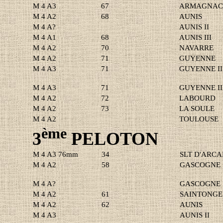
M 4 A3
67
ARMAGNAC 
M 4 A2
68
AUNIS
M
4 A
?
AUNIS II
M 4 A1
68
AUNIS III
M 4 A2
70
NAVARRE
M 4 A2
71
GUYENNE
M 4 A3
71
GUYENNE II
M 4 A3
71
GUYENNE II
M 4 A2
72
LABOURD
M 4 A2
73
LA SOULE
M 4 A2
TOULOUSE
ème
3
PELOTON
M 4 A3 76mm
34
SLT D'ARC
M 4 A2
58
GASCOGNE
M
4 A
?
GASCOGNE I
M 4 A2
61
SAINTONGE
M 4 A2
62
AUNIS
M 4 A3
AUNIS II