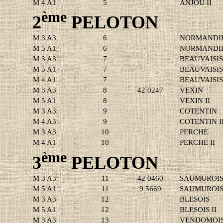
M 4 A1
5
ANJOU II
ème
2
PELOTON
M 3 A3
6
NORMANDI
M 5 A1
6
NORMANDIE
M 3 A3
7
BEAUVAISI
M 5 A1
7
BEAUVAISIS 
M 4 A1
7
BEAUVAISIS 
M 3 A3
8
42 0247
VEXIN
M 5 A1
8
VEXIN II
M 3 A3
9
COTENTIN
M 4 A3
9
COTENTIN I
M 3 A3
10
PERCHE
M 4 A1
10
PERCHE II
ème
3
PELOTON
M 3 A3
11
42 0460
SAUMUROI
M 5 A1
11
9 5669
SAUMUROIS 
M 3 A3
12
BLESOIS
M 5 A1
12
BLESOIS II
M 3 A3
13
VENDOMOI