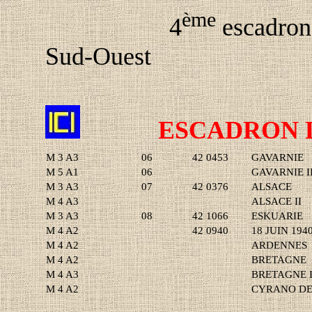
ème
4
escadron
Sud-Ouest
ESCADRON 
M 3 A3
06
42 0453
GAVARNIE
M 5 A1
06
GAVARNIE I
M 3 A3
07
42 0376
ALSACE
M 4 A3
ALSACE II
M 3 A3
08
42 1066
ESKUARIE
M 4 A2
42 0940
18 JUIN 194
M 4 A2
ARDENNES
M 4 A2
BRETAGNE
M 4 A3
BRETAGNE I
M 4 A2
CYRANO DE