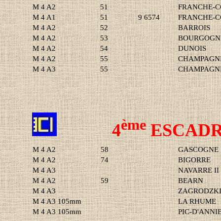
M 4 A2
51
FRANCHE-
M 4 A1
51
9 6574
FRANCHE-C
M 4 A2
52
BARROIS
M 4 A2
53
BOURGOGN
M 4 A2
54
DUNOIS
M 4 A2
55
CHAMPAGN
M 4 A3
55
CHAMPAGNE
ème
4
ESCADR
M 4 A2
58
GASCOGNE
M 4 A2
74
BIGORRE
M 4 A3
NAVARRE II
M 4 A2
59
BEARN
M 4 A3
ZAGRODZKI 
M 4 A3 105mm
LA RHUME
M 4 A3 105mm
PIC-D'ANNI