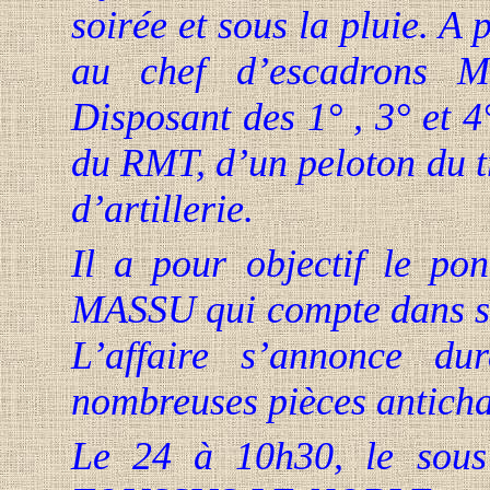
soirée et sous
la pluie. A
p
au chef d’escadrons 
Disposant des 1° , 3° et 
du RMT, d’un peloton du tr
d’artillerie.
Il a pour objectif le po
MASSU qui compte dans ses
L’affaire s’annonce du
nombreuses pièces anticha
Le 24 à 10h30, le sou