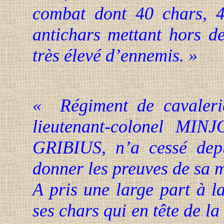
combat dont 40 chars, 
antichars mettant hors 
très élevé d’ennemis. »
« Régiment de cavalerie
lieutenant-colonel MIN
GRIBIUS, n’a cessé dep
donner les preuves de sa m
A pris une large part à
ses chars qui en tête de la