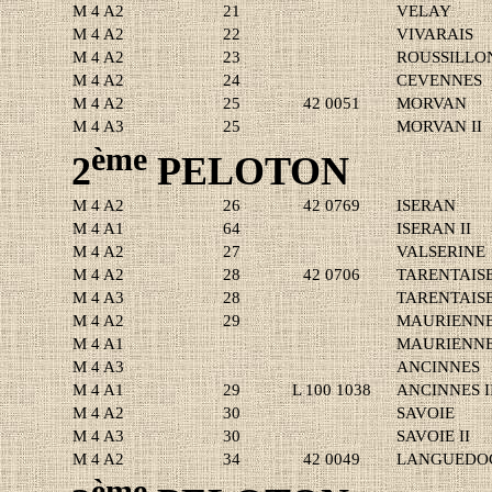
M 4 A2
21
VELAY
M 4 A2
22
VIVARAIS
M 4 A2
23
ROUSSILLO
M 4 A2
24
CEVENNES
M 4 A2
25
42 0051
MORVAN
M 4 A3
25
MORVAN II
ème
2
PELOTON
M 4 A2
26
42 0769
ISERAN
M 4 A1
64
ISERAN II
M 4 A2
27
VALSERINE
M 4 A2
28
42 0706
TARENTAIS
M 4 A3
28
TARENTAISE
M 4 A2
29
MAURIENN
M 4 A1
MAURIENNE 
M 4 A3
ANCINNES
M 4 A1
29
L 100 1038
ANCINNES I
M 4 A2
30
SAVOIE
M 4 A3
30
SAVOIE II
M 4 A2
34
42 0049
LANGUEDO
ème