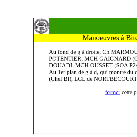
Manoeuvres à Bit
Au fond de g à droite, Ch MAR
POTENTIER, MCH GAIGNARD (CDP
DOUADI, MCH OUSSET (SOA P2/3
Au 1er plan de g à d, qui montre 
(Chef BI), LCL de NORTBECOURT (a
fermer
cette 