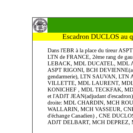
Escadron DUCLOS au q
Dans l'EBR à la place du tireur A
LTN de FRANCE, 2ème rang de gauc
LEBACK, MDL DUCATEL, MDL 
ASPT RIGONI, BCH DEVIENNE(act
gendarmerie), LTN SAUVAN, LTN
VILLETTE, MDL LAURENT, MD
KONICHEF , MDL TECKFAK, MDL 
et l'ADJT JEAN(adjudant d'escadron),
droite: MDL CHARDIN, MCH RO
WALLARIN, MCH VASSEUR, CNE R
d'échange Canadien) , CNE DUCL
ADJT DELBART, MCH DEPREZ, 