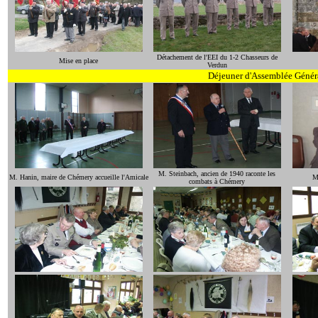
Détachement de l'EEI du 1-2 Chasseurs de
Mise en place
Verdun
Déjeuner d'Assemblée Génér
M. Steinbach, ancien de 1940 raconte les
M. Hanin, maire de Chémery accueille l'Amicale
M
combats à Chémery